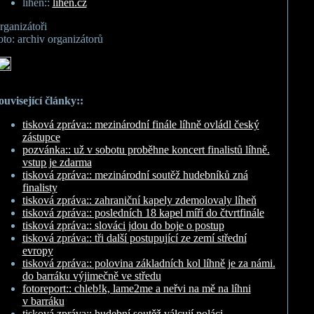
líheň::
lihen.cz
rganizátoři
oto: archiv organizátorů
ouvisející články::
tisková zpráva:: mezinárodní finále líhně ovládl český
zástupce
pozvánka:: už v sobotu proběhne koncert finalistů líhně.
vstup je zdarma
tisková zpráva:: mezinárodní soutěž hudebníků zná
finalisty
tisková zpráva:: zahraniční kapely zdemolovaly líheň
tisková zpráva:: posledních 18 kapel míří do čtvrtfinále
tisková zpráva:: slováci jdou do boje o postup
tisková zpráva:: tři další postupující ze zemí střední
evropy
tisková zpráva:: polovina základních kol líhně je za námi.
do barráku výjimečně ve středu
fotoreport:: chleb!k, lame2me a neřvi na mě na líhni
v barráku
tisková zpráva:: hudební soutěž válcují poláci