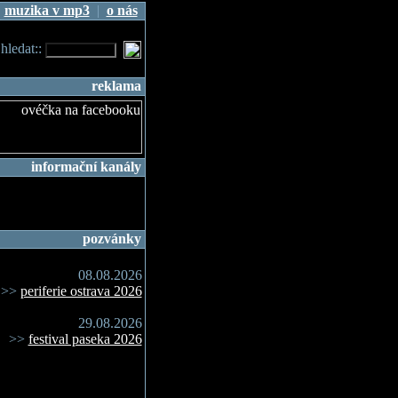
|
muzika v mp3
|
o nás
.hledat::
reklama
informační kanály
pozvánky
08.08.2026
>>
periferie ostrava 2026
29.08.2026
>>
festival paseka 2026