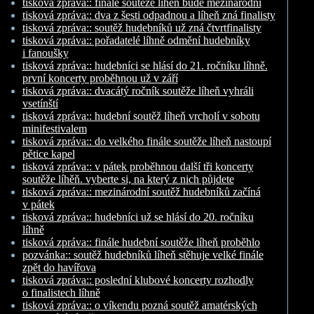
tisková zpráva:: finále soutěže líheň bude mezinárodní
tisková zpráva:: dva z šesti odpadnou a líheň zná finalisty
tisková zpráva:: soutěž hudebníků už zná čtvrtfinalisty
tisková zpráva:: pořadatelé líhně odmění hudebníky
i fanoušky
tisková zpráva:: hudebníci se hlásí do 21. ročníku líhně.
první koncerty proběhnou už v září
tisková zpráva:: dvacátý ročník soutěže líheň vyhráli
vsetínští
tisková zpráva:: hudební soutěž líheň vrcholí v sobotu
minifestivalem
tisková zpráva:: do velkého finále soutěže líheň nastoupí
pětice kapel
tisková zpráva:: v pátek proběhnou další tři koncerty
soutěže líhěň. vyberte si, na který z nich půjdete
tisková zpráva:: mezinárodní soutěž hudebníků začíná
v pátek
tisková zpráva:: hudebníci už se hlásí do 20. ročníku
líhně
tisková zpráva:: finále hudební soutěže líheň proběhlo
pozvánka:: soutěž hudebníků líheň stěhuje velké finále
zpět do havířova
tisková zpráva:: poslední klubové koncerty rozhodly
o finalistech líhně
tisková zpráva:: o víkendu pozná soutěž amatérských