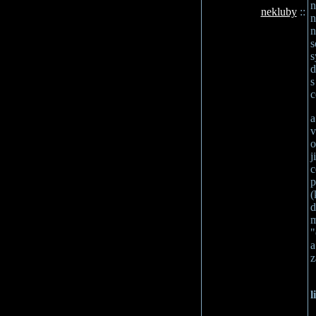
n
nekluby
::
n
n
s
s
d
s
c
a
v
o
j
c
p
(
d
m
"
a
z
l