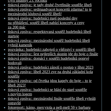
čtyři finalisty 23. ročníku
tisková zpráva:: je tady druhé čtvrtfinále soutěže líheň
tisková zpráva:: sedmaadvacet koncertů zdarma? to je
mezinárodní klubová soutěž líheň!
tisková zpráva:: hudebníci mají poslední dny
na přihlášení. soutěž líheň nabízí koncerty a ceny
za 200 tisíc
tisková zpráva:: respektovaná soutěž hudebníků líheň
startuje
tisková zpráva:: mezinárodní soutěž hudebníků líheň
vyhrál kameník
pozvánka:: hudebníci zabojují o vítězství v soutěži líheň
tisková zpráva:: šest nejlepších skupin jde do boje o finále
tisková zpráva:: domácí v soutěži hudebníků poprvé
bodovali
tisková zpráva:: hudebníci zápolí o postup v líhni 2023
tisková zpráva:: líheň 2023 zve na druhá základní kola
soutěže
tisková zpráva:: od čtvrtka jdou kapely do boje – to je
líheň 2023!
tisková zpráva:: hudebníci se hlásí do staré soutěže
s novým logem
tisková zpráva:: mezinárodní finále soutěže líheň vyhráli
ostravští
fotoreport:: kámo, mercyiola a pell-mell 59 v barbaru