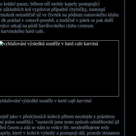
o krátké pauze, během níž mohly kapely postupující
e základních kol vypilovat případné chybičky, nastoupí
entokrát netradičně už ve čtvrtek na pódium ostravského klubu
 dk poklad v ostravě-porubě, a tradičně v pátek se pak další
rojice utkají na půdě havířovského clubu centrum
 karvinského hard cafe.
yhlašování výsledků soutěže v hard cafe karviná
tejně jako v předchozích kolech přitom neodejde z prázdnou
ni jeden soutěžící. "nastavili jsme tento způsob odměňování již
řed časem a zdá se nám to velice fér. neodměňujeme tedy
apely, které v kolech vyhrály a postupují dál, protože dostanou