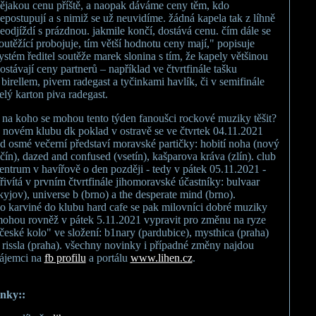
ějakou cenu příště, a naopak dáváme ceny těm, kdo
epostupují a s nimiž se už neuvidíme. žádná kapela tak z líhně
eodjíždí s prázdnou. jakmile končí, dostává cenu. čím dále se
outěžící probojuje, tím větší hodnotu ceny mají," popisuje
ystém ředitel soutěže marek slonina s tím, že kapely většinou
ostávají ceny partnerů – například ve čtvrtfinále tašku
 birellem, pivem radegast a tyčinkami havlík, či v semifinále
elý karton piva radegast.
 na koho se mohou tento týden fanoušci rockové muziky těšit?
 novém klubu dk poklad v ostravě se ve čtvrtek 04.11.2021
d osmé večerní představí moravské partičky: hobití noha (nový
ičín), dazed and confused (vsetín), kašparova kráva (zlín). club
entrum v havířově o den později - tedy v pátek 05.11.2021 -
řivítá v prvním čtvrtfinále jihomoravské účastníky: bulvaar
kyjov), universe b (brno) a the desperate mind (brno).
o karviné do klubu hard cafe se pak milovníci dobré muziky
ohou rovněž v pátek 5.11.2021 vypravit pro změnu na ryze
české kolo" ve složení: b1nary (pardubice), mysthica (praha)
 rissla (praha). všechny novinky i případné změny najdou
ájemci na
fb profilu
a portálu
www.lihen.cz
.
inky::