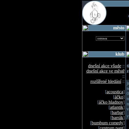
o
město
klub
dnešní akce všude
::
t
dnešní akce ve městě
::
rozšířené hledání
::
j
s
[
acoustica
]
0
[
áčko
]
n
[
áčko hladnov
]
n
[
atlantik
]
v
[
barbar
]
v
[
barrák
]
[
bumbum comedy
]
[
centrum pant
]