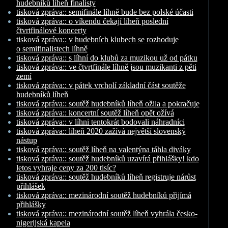
hudebníků líheň finalisty
tisková zpráva:: semifinále líhně bude bez polské účasti
tisková zpráva:: o víkendu čekají líheň poslední
čtvrtfinálové koncerty
tisková zpráva:: v hudebních klubech se rozhoduje
o semifinalistech líhně
tisková zpráva:: s líhní do klubů za muzikou už od pátku
tisková zpráva:: ve čtvrtfinále líhně jsou muzikanti z pěti
zemí
tisková zpráva:: v pátek vrcholí základní část soutěže
hudebníků líheň
tisková zpráva:: soutěž hudebníků líheň ožila a pokračuje
tisková zpráva:: koncertní soutěž líheň opět ožívá
tisková zpráva:: v líhni tentokrát bodovali náhradníci
tisková zpráva:: líheň 2020 zažívá největší slovenský
nástup
tisková zpráva:: soutěž líheň na valentýna táhla diváky
tisková zpráva:: soutěž hudebníků uzavírá přihlášky! kdo
letos vyhraje ceny za 200 tisíc?
tisková zpráva:: soutěž hudebníků líheň registruje nárůst
přihlášek
tisková zpráva:: mezinárodní soutěž hudebníků přijímá
přihlášky
tisková zpráva:: mezinárodní soutěž líheň vyhrála česko-
nigerijská kapela