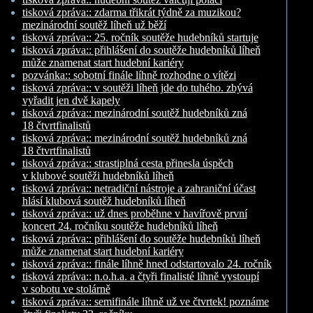
tisková zpráva:: zdarma třikrát týdně za muzikou?
mezinárodní soutěž líheň už běží
tisková zpráva:: 25. ročník soutěže hudebníků startuje
tisková zpráva:: přihlášení do soutěže hudebníků líheň
může znamenat start hudební kariéry
pozvánka:: sobotní finále líhně rozhodne o vítězi
tisková zpráva:: v soutěži líheň jde do tuhého. zbývá
vyřadit jen dvě kapely
tisková zpráva:: mezinárodní soutěž hudebníků zná
18 čtvrtfinalistů
tisková zpráva:: mezinárodní soutěž hudebníků zná
18 čtvrtfinalistů
tisková zpráva:: strastiplná cesta přinesla úspěch
v klubové soutěži hudebníků líheň
tisková zpráva:: netradiční nástroje a zahraniční účast
hlásí klubová soutěž hudebníků líheň
tisková zpráva:: už dnes proběhne v havířově první
koncert 24. ročníku soutěže hudebníků líheň
tisková zpráva:: přihlášení do soutěže hudebníků líheň
může znamenat start hudební kariéry
tisková zpráva:: finále líhně hned odstartovalo 24. ročník
tisková zpráva:: n.o.h.a. a čtyři finalisté líhně vystoupí
v sobotu ve stolárně
tisková zpráva:: semifinále líhně už ve čtvrtek! poznáme