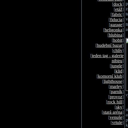
p
[
dock
]
z
[
etáž
]
t
[
fabric
]
v
[
fiducia
]
t
[
garage
]
a
[
heligonka
]
[
hlubina
]
[
hobit
]
[
hudební bazar
]
[
chlív
]
[
jeden tag - galerie
nibiru
]
[
jungle
]
[
klid
]
[
komorní klub
]
[
lighthouse
]
[
marley
]
[
parník
]
v
[
provoz
]
[
rock hill
]
[
sky
]
s
[
stará aréna
]
a
[
venuše
]
p
[
vrtule
]
k