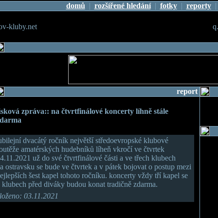
domů
|
rozšířené hledání
|
fotky
|
reporty
v-kluby.net
q
report
isková zpráva:: na čtvrtfinálové koncerty líhně stále
zdarma
ubilejní dvacátý ročník největší středoevropské klubové
outěže amatérských hudebníků líheň vkročí ve čtvrtek
4.11.2021 už do své čtvrtfinálové části a ve třech klubech
a ostravsku se bude ve čtvrtek a v pátek bojovat o postup mezi
ejlepších šest kapel tohoto ročníku. koncerty vždy tří kapel se
 klubech před diváky budou konat tradičně zdarma.
loženo: 03.11.2021