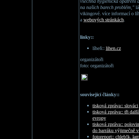
všechna hygienická opatření a
na našich barech problém,"
lá
vikingové. více informací o l
a
webových stránkách
.
linky::
líheň::
lihen.cz
organizátoři
foto: organizátoři
související články::
tisková zpráva:: slováci
tisková zpráva:: tři dalš
evropy
tisková zpráva:: polovin
do barráku výjimečně v
fotoreport:: chleb!k, la