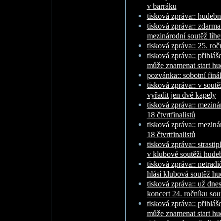
v barráku
tisková zpráva:: hudební
tisková zpráva:: zdarma
mezinárodní soutěž líhe
tisková zpráva:: 25. roč
tisková zpráva:: přihlá
může znamenat start hu
pozvánka:: sobotní finál
tisková zpráva:: v soutě
vyřadit jen dvě kapely
tisková zpráva:: mezin
18 čtvrtfinalistů
tisková zpráva:: mezin
18 čtvrtfinalistů
tisková zpráva:: strasti
v klubové soutěži hude
tisková zpráva:: netradi
hlásí klubová soutěž hu
tisková zpráva:: už dne
koncert 24. ročníku sou
tisková zpráva:: přihlá
může znamenat start hu