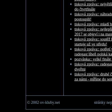
tisková zpráva:: největš
do čtvrtfinále
tisková zpráva:: náhradn
postoupili!
tisková zpráva:: mladí h
tisková zpráva:: nejlepš
2017 se objeví i na mast
tisková zpráva:: soutěž
startuje už ve středu!
tisková zpráva:: potřetí v
radegast líheň polská k
pozvánka:: velké finále
tisková zpráva:: radegast
dveřmi
tisková zpráva:: druhé č
za námi - míříme do se
© 2002 ov-kluby.net
stránky nep