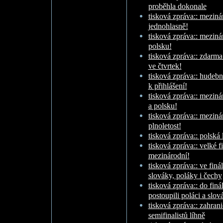
proběhla dokonale
tisková zpráva:: meziná
jednohlasně!
tisková zpráva:: meziná
polsku!
tisková zpráva:: zdarma
ve čtvrtek!
tisková zpráva:: hudeb
k přihlášení!
tisková zpráva:: meziná
a polsku!
tisková zpráva:: meziná
plnoletost!
tisková zpráva:: polská
tisková zpráva:: velké 
mezinárodní!
tisková zpráva:: ve fin
slováky, poláky i čechy
tisková zpráva:: do finá
postoupili poláci a slov
tisková zpráva:: zahran
semifinalistů líhně