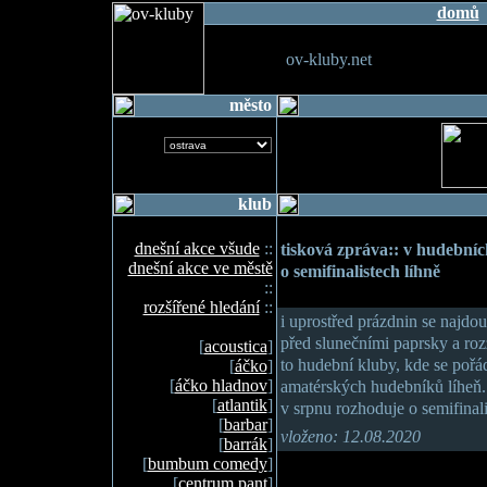
domů
ov-kluby.net
město
klub
dnešní akce všude
::
tisková zpráva:: v hudebníc
dnešní akce ve městě
o semifinalistech líhně
::
rozšířené hledání
::
i uprostřed prázdnin se najdou
před slunečními paprsky a ro
[
acoustica
]
to hudební kluby, kde se pořá
[
áčko
]
[
áčko hladnov
]
amatérských hudebníků líheň.
[
atlantik
]
v srpnu rozhoduje o semifinali
[
barbar
]
vloženo: 12.08.2020
[
barrák
]
[
bumbum comedy
]
[
centrum pant
]