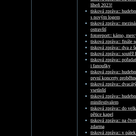
líheň 2023!
tisková zpráva:: hudební
s novým logem
tisková zpráva:: mezinár
ostravští
fotoreport:: kámo, merc
tisková zpráva:: finále
tisková zpráva:: dva z š
tisková zpráva:: soutěž 
tisková zpráva:: pořada
i fanoušky
tisková zpráva:: hudební
první koncerty proběhno
tisková zpráva:: dvacátý
vsetínští
tisková zpráva:: hudebn
minifestivalem
tisková zpráva:: do velk
pětice kapel
tisková zpráva:: na čtvr
zdarma
tisková zpráva:: v pátek