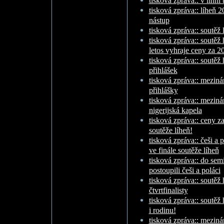
tisková zpráva:: v líhni
tisková zpráva:: líheň 
nástup
tisková zpráva:: soutěž 
tisková zpráva:: soutěž
letos vyhraje ceny za 20
tisková zpráva:: soutěž 
přihlášek
tisková zpráva:: meziná
přihlášky
tisková zpráva:: meziná
nigerijská kapela
tisková zpráva:: ceny za 
soutěže líheň!
tisková zpráva:: češi a p
ve finále soutěže líheň
tisková zpráva:: do sem
postoupili češi a poláci
tisková zpráva:: soutě
čtvrtfinalisty
tisková zpráva:: soutěž
i rodinu!
tisková zpráva:: meziná