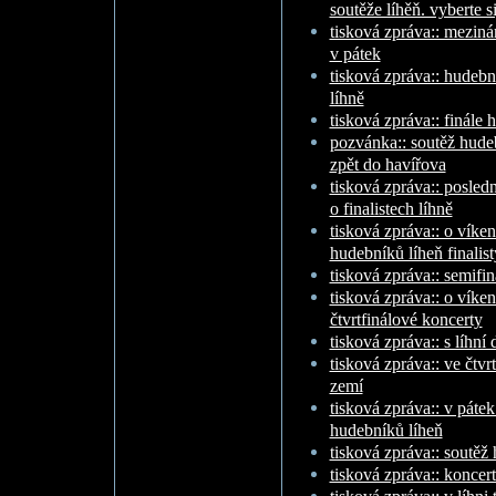
soutěže líhěň. vyberte s
tisková zpráva:: meziná
v pátek
tisková zpráva:: hudební
líhně
tisková zpráva:: finále
pozvánka:: soutěž hudeb
zpět do havířova
tisková zpráva:: posled
o finalistech líhně
tisková zpráva:: o vík
hudebníků líheň finalist
tisková zpráva:: semifin
tisková zpráva:: o víken
čtvrtfinálové koncerty
tisková zpráva:: s líhn
tisková zpráva:: ve čtvrt
zemí
tisková zpráva:: v pátek
hudebníků líheň
tisková zpráva:: soutěž
tisková zpráva:: koncert