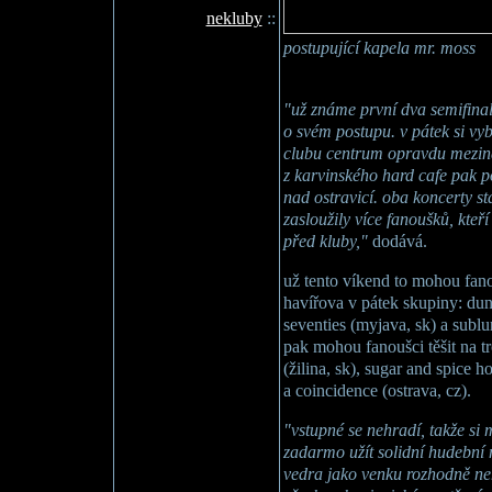
nekluby
::
postupující kapela mr. moss
"už známe první dva semifinali
o svém postupu. v pátek si vy
clubu centrum opravdu meziná
z karvinského hard cafe pak p
nad ostravicí. oba koncerty stá
zasloužily více fanoušků, kteří
před kluby,"
dodává.
už tento víkend to mohou fanou
havířova v pátek skupiny: dund
seventies (myjava, sk) a sublu
pak mohou fanoušci těšit na tr
(žilina, sk), sugar and spice
a coincidence (ostrava, cz).
"vstupné se nehradí, takže si
zadarmo užít solidní hudební
vedra jako venku rozhodně n