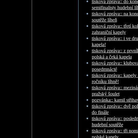
tisková zpráva:: do ko
semifinalisty hudební lí
tisková zpráva:: na kon
soutěže líheň
tisková zpráva:: třetí k
zahraniční kapely
tisková zpráva:: i ve dr
kapela!
tisková zpráva:: z první
polská a čeká kapela
tisková zpráva:: klubov
posedmnácté
tisková zpráva:: kapely
ročníku líhně!
tisková zpráva:: meziná
pražský šoulet
pozvánka:: kamil střiha
tisková zpráva:: dvě po
do finále
tisková zpráva:: posledn
hudební soutěže
tisková zpráva:: tři no
polské kapely