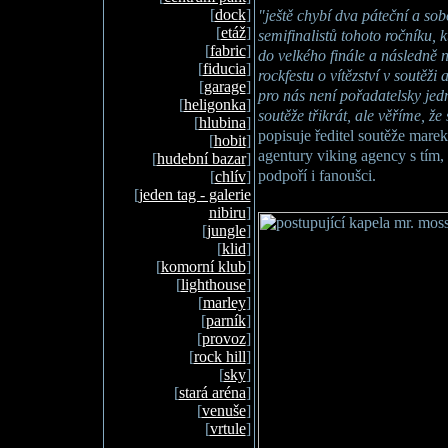
[
dock
]
"ještě chybí dva páteční a sob
[
etáž
]
semifinalistů tohoto ročníku, kt
[
fabric
]
do velkého finále a následně 
[
fiducia
]
rockfestu o vítězství v soutěži 
[
garage
]
pro nás není pořadatelsky jed
[
heligonka
]
soutěže třikrát, ale věříme, ž
[
hlubina
]
popisuje ředitel soutěže marek
[
hobit
]
agentury viking agency s tím,
[
hudební bazar
]
podpoří i fanoušci.
[
chlív
]
[
jeden tag - galerie
nibiru
]
[
jungle
]
[
klid
]
[
komorní klub
]
[
lighthouse
]
[
marley
]
[
parník
]
[
provoz
]
[
rock hill
]
[
sky
]
[
stará aréna
]
[
venuše
]
[
vrtule
]