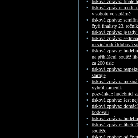
tisková zpráva:: finále 
tisková zpráva:: n.o.h.a.
v sobotu ve stolárně
tisková zpráva:: semifi
čtyři finalisty 23. roční
tisková zpráva:: je tady
tisková zpráva:: sedmaa
mezinárodní klubová so
tisková zpráva:: hudebn
na přihlášení. soutěž lí
za 200 tisíc
tisková zpráva:: respek
startuje
tisková zpráva:: meziná
vyhrál kameník
pozvánka:: hudebníci zab
tisková zpráva:: šest ne
tisková zpráva:: domác
bodovali
tisková zpráva:: hudebn
tisková zpráva:: líheň 
soutěže
tisková zpráva:: od čtvr