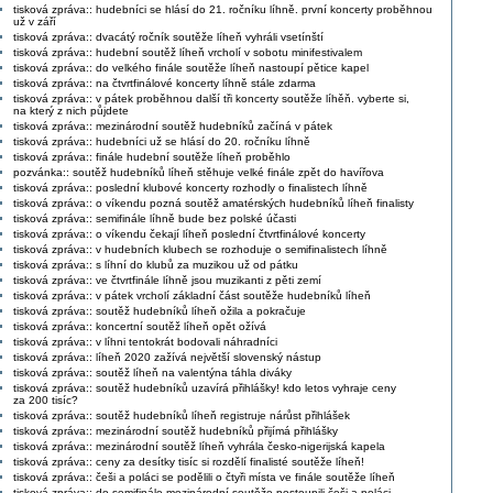
tisková zpráva:: hudebníci se hlásí do 21. ročníku líhně. první koncerty proběhnou
už v září
tisková zpráva:: dvacátý ročník soutěže líheň vyhráli vsetínští
tisková zpráva:: hudební soutěž líheň vrcholí v sobotu minifestivalem
tisková zpráva:: do velkého finále soutěže líheň nastoupí pětice kapel
tisková zpráva:: na čtvrtfinálové koncerty líhně stále zdarma
tisková zpráva:: v pátek proběhnou další tři koncerty soutěže líhěň. vyberte si,
na který z nich půjdete
tisková zpráva:: mezinárodní soutěž hudebníků začíná v pátek
tisková zpráva:: hudebníci už se hlásí do 20. ročníku líhně
tisková zpráva:: finále hudební soutěže líheň proběhlo
pozvánka:: soutěž hudebníků líheň stěhuje velké finále zpět do havířova
tisková zpráva:: poslední klubové koncerty rozhodly o finalistech líhně
tisková zpráva:: o víkendu pozná soutěž amatérských hudebníků líheň finalisty
tisková zpráva:: semifinále líhně bude bez polské účasti
tisková zpráva:: o víkendu čekají líheň poslední čtvrtfinálové koncerty
tisková zpráva:: v hudebních klubech se rozhoduje o semifinalistech líhně
tisková zpráva:: s líhní do klubů za muzikou už od pátku
tisková zpráva:: ve čtvrtfinále líhně jsou muzikanti z pěti zemí
tisková zpráva:: v pátek vrcholí základní část soutěže hudebníků líheň
tisková zpráva:: soutěž hudebníků líheň ožila a pokračuje
tisková zpráva:: koncertní soutěž líheň opět ožívá
tisková zpráva:: v líhni tentokrát bodovali náhradníci
tisková zpráva:: líheň 2020 zažívá největší slovenský nástup
tisková zpráva:: soutěž líheň na valentýna táhla diváky
tisková zpráva:: soutěž hudebníků uzavírá přihlášky! kdo letos vyhraje ceny
za 200 tisíc?
tisková zpráva:: soutěž hudebníků líheň registruje nárůst přihlášek
tisková zpráva:: mezinárodní soutěž hudebníků přijímá přihlášky
tisková zpráva:: mezinárodní soutěž líheň vyhrála česko-nigerijská kapela
tisková zpráva:: ceny za desítky tisíc si rozdělí finalisté soutěže líheň!
tisková zpráva:: češi a poláci se podělili o čtyři místa ve finále soutěže líheň
tisková zpráva:: do semifinále mezinárodní soutěže postoupili češi a poláci