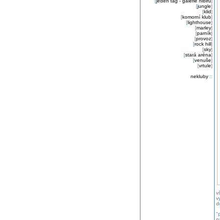
[
jeden tag - galerie nibiru
]
[
jungle
]
[
klid
]
[
komorní klub
]
[
lighthouse
]
[
marley
]
[
parník
]
[
provoz
]
[
rock hill
]
[
sky
]
[
stará aréna
]
[
venuše
]
[
vrtule
]
nekluby
::
v
v
d
"
n