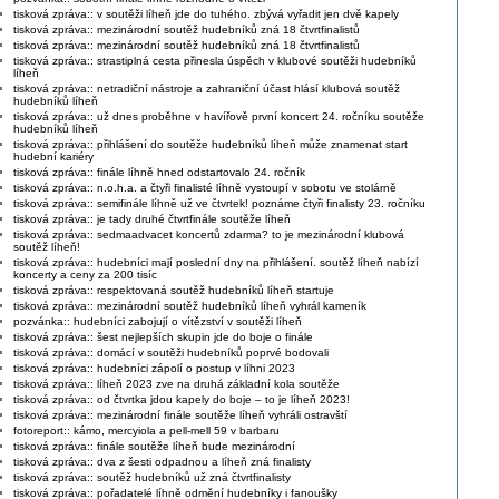
tisková zpráva:: v soutěži líheň jde do tuhého. zbývá vyřadit jen dvě kapely
tisková zpráva:: mezinárodní soutěž hudebníků zná 18 čtvrtfinalistů
tisková zpráva:: mezinárodní soutěž hudebníků zná 18 čtvrtfinalistů
tisková zpráva:: strastiplná cesta přinesla úspěch v klubové soutěži hudebníků
líheň
tisková zpráva:: netradiční nástroje a zahraniční účast hlásí klubová soutěž
hudebníků líheň
tisková zpráva:: už dnes proběhne v havířově první koncert 24. ročníku soutěže
hudebníků líheň
tisková zpráva:: přihlášení do soutěže hudebníků líheň může znamenat start
hudební kariéry
tisková zpráva:: finále líhně hned odstartovalo 24. ročník
tisková zpráva:: n.o.h.a. a čtyři finalisté líhně vystoupí v sobotu ve stolárně
tisková zpráva:: semifinále líhně už ve čtvrtek! poznáme čtyři finalisty 23. ročníku
tisková zpráva:: je tady druhé čtvrtfinále soutěže líheň
tisková zpráva:: sedmaadvacet koncertů zdarma? to je mezinárodní klubová
soutěž líheň!
tisková zpráva:: hudebníci mají poslední dny na přihlášení. soutěž líheň nabízí
koncerty a ceny za 200 tisíc
tisková zpráva:: respektovaná soutěž hudebníků líheň startuje
tisková zpráva:: mezinárodní soutěž hudebníků líheň vyhrál kameník
pozvánka:: hudebníci zabojují o vítězství v soutěži líheň
tisková zpráva:: šest nejlepších skupin jde do boje o finále
tisková zpráva:: domácí v soutěži hudebníků poprvé bodovali
tisková zpráva:: hudebníci zápolí o postup v líhni 2023
tisková zpráva:: líheň 2023 zve na druhá základní kola soutěže
tisková zpráva:: od čtvrtka jdou kapely do boje – to je líheň 2023!
tisková zpráva:: mezinárodní finále soutěže líheň vyhráli ostravští
fotoreport:: kámo, mercyiola a pell-mell 59 v barbaru
tisková zpráva:: finále soutěže líheň bude mezinárodní
tisková zpráva:: dva z šesti odpadnou a líheň zná finalisty
tisková zpráva:: soutěž hudebníků už zná čtvrtfinalisty
tisková zpráva:: pořadatelé líhně odmění hudebníky i fanoušky