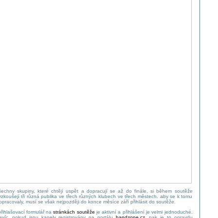
šechny skupiny, které chtějí uspět a dopracují se až do finále, si během soutěže
yzkoušejí tři různá publika ve třech různých klubech ve třech městech. aby se k tomu
opracovaly, musí se však nejpozději do konce měsíce září přihlásit do soutěže.
přihlašovací formulář na
stránkách soutěže
je aktivní a přihlášení je velmi jednoduché.
avíc, pokud jsou kapely registrovány na portálu
bandzone.cz
, pak je to opravdu