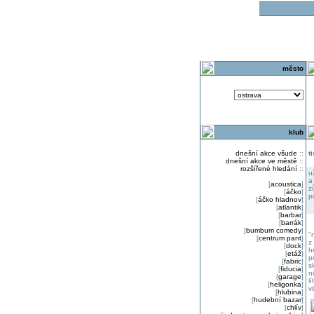
o
město
klub
dnešní akce všude
::
t
dnešní akce ve městě
::
rozšířené hledání
::
u
a
[
acoustica
]
z
[
áčko
]
p
[
áčko hladnov
]
[
atlantik
]
[
barbar
]
[
barrák
]
[
bumbum comedy
]
"
[
centrum pant
]
z
[
dock
]
h
[
etáž
]
p
[
fabric
]
s
[
fiducia
]
n
[
garage
]
l
[
heligonka
]
v
[
hlubina
]
[
hudební bazar
]
[
chlív
]