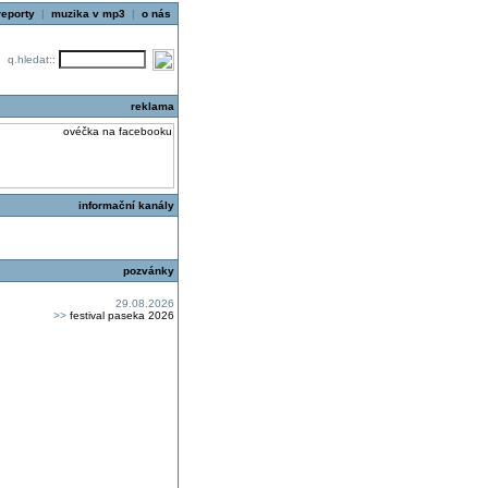
reporty
|
muzika v mp3
|
o nás
q.hledat::
reklama
informační kanály
pozvánky
29.08.2026
>>
festival paseka 2026