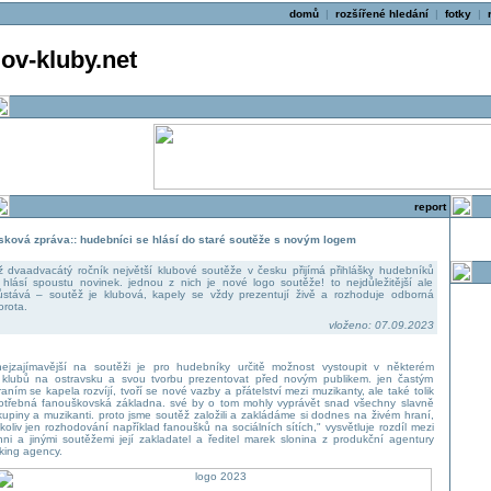
domů
|
rozšířené hledání
|
fotky
|
v-kluby.net
report
isková zpráva:: hudebníci se hlásí do staré soutěže s novým logem
ž dvaadvacátý ročník největší klubové soutěže v česku přijímá přihlášky hudebníků
 hlásí spoustu novinek. jednou z nich je nové logo soutěže! to nejdůležitější ale
ůstává – soutěž je klubová, kapely se vždy prezentují živě a rozhoduje odborná
orota.
vloženo: 07.09.2023
nejzajímavější na soutěži je pro hudebníky určitě možnost vystoupit v některém
 klubů na ostravsku a svou tvorbu prezentovat před novým publikem. jen častým
raním se kapela rozvíjí, tvoří se nové vazby a přátelství mezi muzikanty, ale také tolik
otřebná fanouškovská základna. své by o tom mohly vyprávět snad všechny slavně
kupiny a muzikanti. proto jsme soutěž založili a zakládáme si dodnes na živém hraní,
ikoliv jen rozhodování například fanoušků na sociálních sítích," vysvětluje rozdíl mezi
íhni a jinými soutěžemi její zakladatel a ředitel marek slonina z produkční agentury
iking agency.