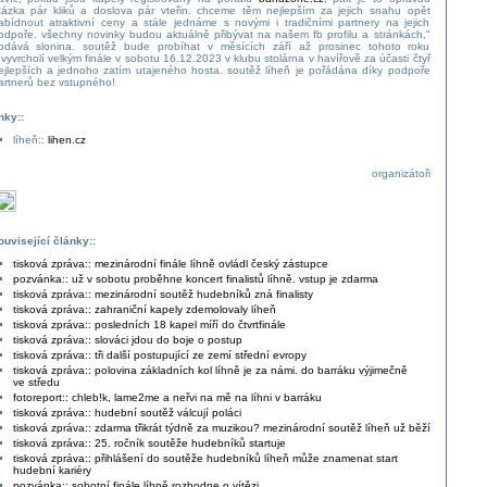
tázka pár kliků a doslova pár vteřin. chceme těm nejlepším za jejich snahu opět
abídnout atraktivní ceny a stále jednáme s novými i tradičními partnery na jejich
odpoře. všechny novinky budou aktuálně přibývat na našem fb profilu a stránkách,"
odává slonina. soutěž bude probíhat v měsících září až prosinec tohoto roku
 vyvrcholí velkým finále v sobotu 16.12.2023 v klubu stolárna v havířově za účasti čtyř
ejlepších a jednoho zatím utajeného hosta. soutěž líheň je pořádána díky podpoře
artnerů bez vstupného!
inky::
líheň::
lihen.cz
organizátoři
ouvisející články::
tisková zpráva:: mezinárodní finále líhně ovládl český zástupce
pozvánka:: už v sobotu proběhne koncert finalistů líhně. vstup je zdarma
tisková zpráva:: mezinárodní soutěž hudebníků zná finalisty
tisková zpráva:: zahraniční kapely zdemolovaly líheň
tisková zpráva:: posledních 18 kapel míří do čtvrtfinále
tisková zpráva:: slováci jdou do boje o postup
tisková zpráva:: tři další postupující ze zemí střední evropy
tisková zpráva:: polovina základních kol líhně je za námi. do barráku výjimečně
ve středu
fotoreport:: chleb!k, lame2me a neřvi na mě na líhni v barráku
tisková zpráva:: hudební soutěž válcují poláci
tisková zpráva:: zdarma třikrát týdně za muzikou? mezinárodní soutěž líheň už běží
tisková zpráva:: 25. ročník soutěže hudebníků startuje
tisková zpráva:: přihlášení do soutěže hudebníků líheň může znamenat start
hudební kariéry
pozvánka:: sobotní finále líhně rozhodne o vítězi