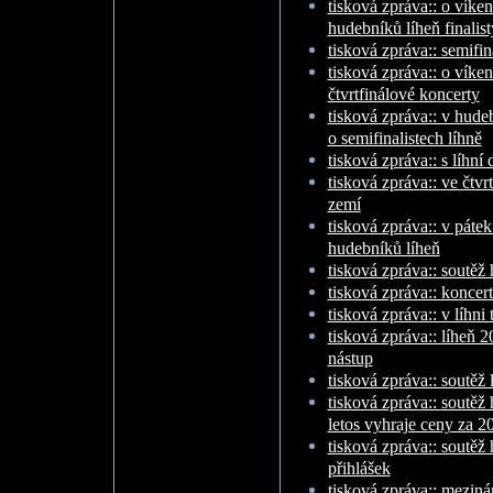
tisková zpráva:: o vík
hudebníků líheň finalist
tisková zpráva:: semifin
tisková zpráva:: o víken
čtvrtfinálové koncerty
tisková zpráva:: v hude
o semifinalistech líhně
tisková zpráva:: s líhn
tisková zpráva:: ve čtvrt
zemí
tisková zpráva:: v pátek
hudebníků líheň
tisková zpráva:: soutěž
tisková zpráva:: koncert
tisková zpráva:: v líhni
tisková zpráva:: líheň 
nástup
tisková zpráva:: soutěž 
tisková zpráva:: soutěž
letos vyhraje ceny za 20
tisková zpráva:: soutěž 
přihlášek
tisková zpráva:: meziná