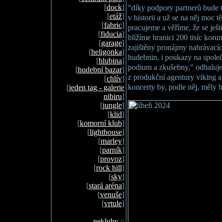
[
dock
]
"díky podpory partnerů bude t
[
etáž
]
v historii a už se na něj moc t
[
fabric
]
pracujeme a věříme, že se ještě
[
fiducia
]
blížíme hranici 200 tisíc kor
[
garage
]
zajištěny pronájmy nahrávacíc
[
heligonka
]
hudebnin, i poukazy na spole
[
hlubina
]
podium a zkušebny," odhaluje 
[
hudební bazar
]
z produkční agentury viking a
[
chlív
]
koncerty by, podle něj, měly b
[
jeden tag - galerie
nibiru
]
[
jungle
]
[
klid
]
[
komorní klub
]
[
lighthouse
]
[
marley
]
[
parník
]
[
provoz
]
[
rock hill
]
[
sky
]
[
stará aréna
]
[
venuše
]
[
vrtule
]
nekluby
::