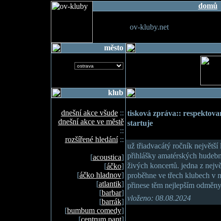
domů
ov-kluby.net
město
klub
dnešní akce všude
::
tisková zpráva:: respektova
dnešní akce ve městě
startuje
::
rozšířené hledání
::
už třiadvacátý ročník největší
přihlášky amatérských hudebn
[
acoustica
]
živých koncertů. jedna z nejv
[
áčko
]
[
áčko hladnov
]
proběhne ve třech klubech v m
[
atlantik
]
přinese těm nejlepším odměny 
[
barbar
]
vloženo: 08.08.2024
[
barrák
]
[
bumbum comedy
]
[
centrum pant
]