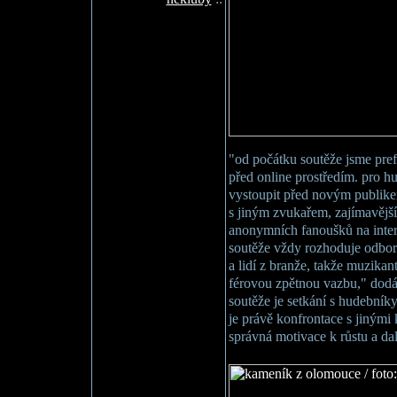
"od počátku soutěže jsme pref
před online prostředím. pro h
vystoupit před novým publike
s jiným zvukařem, zajímavější
anonymních fanoušků na inter
soutěže vždy rozhoduje odbor
a lidí z branže, takže muzika
férovou zpětnou vazbu," dodá
soutěže je setkání s hudebníky
je právě konfrontace s jinými
správná motivace k růstu a dal