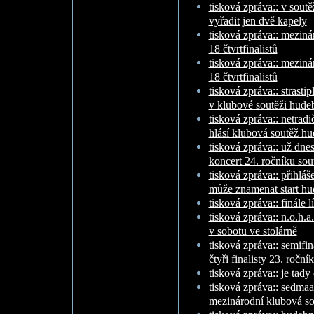
tisková zpráva:: v soutě
vyřadit jen dvě kapely
tisková zpráva:: mezin
18 čtvrtfinalistů
tisková zpráva:: mezin
18 čtvrtfinalistů
tisková zpráva:: strasti
v klubové soutěži hude
tisková zpráva:: netradi
hlásí klubová soutěž hu
tisková zpráva:: už dne
koncert 24. ročníku sou
tisková zpráva:: přihlá
může znamenat start hu
tisková zpráva:: finále 
tisková zpráva:: n.o.h.a.
v sobotu ve stolárně
tisková zpráva:: semifi
čtyři finalisty 23. roční
tisková zpráva:: je tady
tisková zpráva:: sedmaa
mezinárodní klubová so