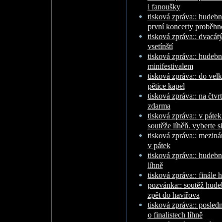
i fanoušky
tisková zpráva:: hudební
první koncerty proběhno
tisková zpráva:: dvacátý
vsetínští
tisková zpráva:: hudebn
minifestivalem
tisková zpráva:: do velk
pětice kapel
tisková zpráva:: na čtvr
zdarma
tisková zpráva:: v pátek
soutěže líhěň. vyberte s
tisková zpráva:: meziná
v pátek
tisková zpráva:: hudební
líhně
tisková zpráva:: finále
pozvánka:: soutěž hudeb
zpět do havířova
tisková zpráva:: posled
o finalistech líhně