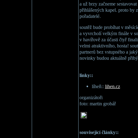
a už brzy začneme sestavovat 
přihlášených kapel. proto by 
pořadatelé.
soutěž bude probíhat v měsícíc
a vyvrcholí velkým finále v s
v havířově za účasti čtyř final
velmi atraktivního, hosta! sou
partnerů bez vstupného a jak
novinky budou aktuálně přib
linky::
líheň::
lihen.cz
organizátoři
foto: martin grobář
související články::