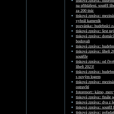
tisková zpráva:: hudebn
na přihlášení. soutěž lí
za 200 tisíc
tisková zpráva:: meziná
vyhrál kameník
pozvánka:: hudebníci zab
tisková zpráva:: šest ne
tisková zpráva:: domác
bodovali
tisková zpráva:: hudebn
tisková zpráva:: líheň 
soutěže
tisková zpráva:: od čtvr
líheň 2023!
tisková zpráva:: hudební
s novým logem
tisková zpráva:: mezinár
ostravští
fotoreport:: kámo, merc
tisková zpráva:: finále
tisková zpráva:: dva z š
tisková zpráva:: soutěž 
tisková zpráva:: pořada