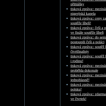
přihlášky
tisková zpráva:: meziná
nigerijská kapela
tisková zpráva:: ceny za 
soutěže líheň!
tisková zpráva:: češi a p
ve finále soutěže líheň
tisková zpráva:: do sem
postoupili češi a poláci
tisková zpráva:: soutě
čtvrtfinalisty
tisková zpráva:: soutěž
i rodinu!
tisková zpráva:: meziná
proběhla dokonale
tisková zpráva:: meziná
jednohlasně!
tisková zpráva:: meziná
polsku!
tisková zpráva:: zdarma
ve čtvrtek!