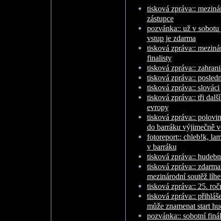
tisková zpráva:: mezinár
zástupce
pozvánka:: už v sobotu 
vstup je zdarma
tisková zpráva:: mezin
finalisty
tisková zpráva:: zahran
tisková zpráva:: posledn
tisková zpráva:: slováci
tisková zpráva:: tři dalš
evropy
tisková zpráva:: polovin
do barráku výjimečně v
fotoreport:: chleb!k, la
v barráku
tisková zpráva:: hudební
tisková zpráva:: zdarma
mezinárodní soutěž líhe
tisková zpráva:: 25. roč
tisková zpráva:: přihlá
může znamenat start hu
pozvánka:: sobotní finál