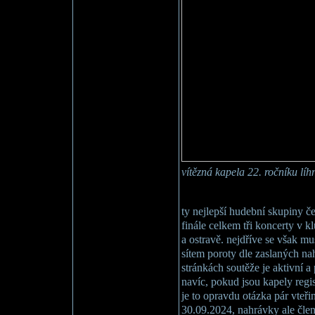
vítězná kapela 22. ročníku líh
ty nejlepší hudební skupiny č
finále celkem tři koncerty v k
a ostravě. nejdříve se však mus
sítem poroty dle zaslaných na
stránkách soutěže je aktivní a
navíc, pokud jsou kapely regi
je to opravdu otázka pár vteři
30.09.2024, nahrávky ale čle