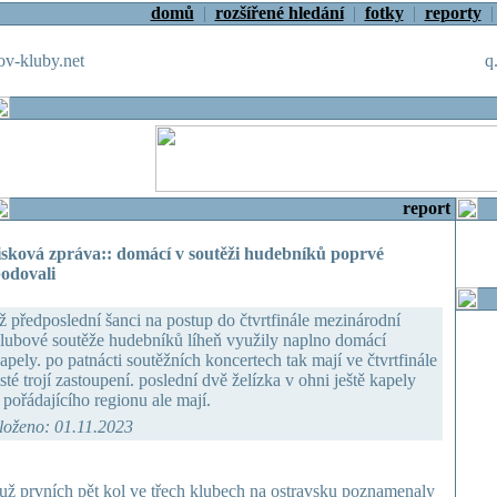
domů
|
rozšířené hledání
|
fotky
|
reporty
v-kluby.net
q
report
isková zpráva:: domácí v soutěži hudebníků poprvé
odovali
ž předposlední šanci na postup do čtvrtfinále mezinárodní
lubové soutěže hudebníků líheň využily naplno domácí
apely. po patnácti soutěžních koncertech tak mají ve čtvrtfinále
isté trojí zastoupení. poslední dvě želízka v ohni ještě kapely
 pořádajícího regionu ale mají.
loženo: 01.11.2023
už prvních pět kol ve třech klubech na ostravsku poznamenaly