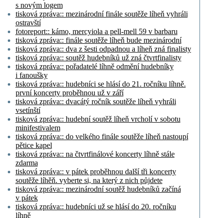
s novým logem
tisková zpráva:: mezinárodní finále soutěže líheň vyhráli
ostravští
fotoreport:: kámo, mercyiola a pell-mell 59 v barbaru
tisková zpráva:: finále soutěže líheň bude mezinárodní
tisková zpráva:: dva z šesti odpadnou a líheň zná finalisty
tisková zpráva:: soutěž hudebníků už zná čtvrtfinalisty
tisková zpráva:: pořadatelé líhně odmění hudebníky
i fanoušky
tisková zpráva:: hudebníci se hlásí do 21. ročníku líhně.
první koncerty proběhnou už v září
tisková zpráva:: dvacátý ročník soutěže líheň vyhráli
vsetínští
tisková zpráva:: hudební soutěž líheň vrcholí v sobotu
minifestivalem
tisková zpráva:: do velkého finále soutěže líheň nastoupí
pětice kapel
tisková zpráva:: na čtvrtfinálové koncerty líhně stále
zdarma
tisková zpráva:: v pátek proběhnou další tři koncerty
soutěže líhěň. vyberte si, na který z nich půjdete
tisková zpráva:: mezinárodní soutěž hudebníků začíná
v pátek
tisková zpráva:: hudebníci už se hlásí do 20. ročníku
líhně