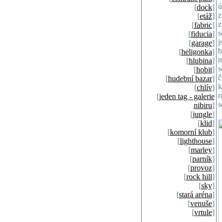
ú
[
dock
]
z
[
etáž
]
z
[
fabric
]
s
[
fiducia
]
j
[
garage
]
b
[
heligonka
]
m
[
hlubina
]
s
[
hobit
]
č
[
hudební bazar
]
k
[
chlív
]
r
[
jeden tag - galerie
s
nibiru
]
[
jungle
]
[
klid
]
[
komorní klub
]
[
lighthouse
]
[
marley
]
[
parník
]
[
provoz
]
[
rock hill
]
[
sky
]
[
stará aréna
]
[
venuše
]
[
vrtule
]