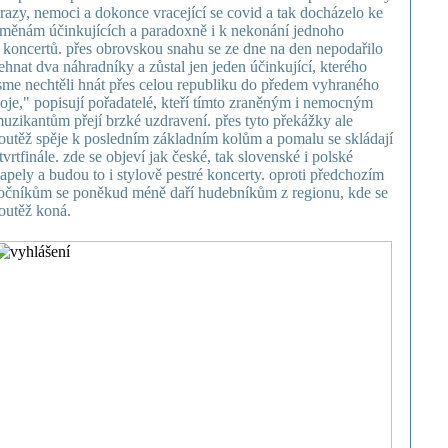
razy, nemoci a dokonce vracející se covid a tak docházelo ke
měnám účinkujících a paradoxně i k nekonání jednoho
 koncertů. přes obrovskou snahu se ze dne na den nepodařilo
ehnat dva náhradníky a zůstal jen jeden účinkující, kterého
sme nechtěli hnát přes celou republiku do předem vyhraného
oje," popisují pořadatelé, kteří tímto zraněným i nemocným
uzikantům přejí brzké uzdravení. přes tyto překážky ale
outěž spěje k posledním základním kolům a pomalu se skládají
tvrtfinále. zde se objeví jak české, tak slovenské i polské
apely a budou to i stylově pestré koncerty. oproti předchozím
očníkům se poněkud méně daří hudebníkům z regionu, kde se
outěž koná.