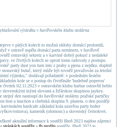
yhlašování výsledku v havířovském klubu stolárna
teprve v pátých kolech to možná rádoby domácí prolomili,
dyž v ostravě uspěla domácí parta neminem, v havířově
ovněž ostravský sekretz a v karviné dobrý pokus! z nedaleké
pavy. ve čtvrtých kolech se oproti tomu radovaly z postupu
české' party dust you turn into z prahy a pjena z nejdku. doplnil
e stonavský bulač, který může být rovněž považován za letošní
ístní výjimku," dodávají pořadatelé. v posledním šestém
ákladním kole se o postup do čtvrtfinále 'hudebně poperou'
e čtvrtek 02.11.2023 v ostravském klubu barbar ostravští heblo
e slovenskými inými slovami a žďárskou skupinou jaykey.
e stejný den nastoupí do havířovské stolárny pražské partičky
on bon a inaction a chebská skupina 9. planeta. o den později
 karvinském hardcafe základní kola uzavřou party holter
vyškov/ostrava), kameník (olomouc) a slovenský černokvet.
eškeré aktuální informace k soutěži líheň 2023 najdou zájemci
na
stránkách soutěže
a
fb profilu
soutěže. líheň 2023 je