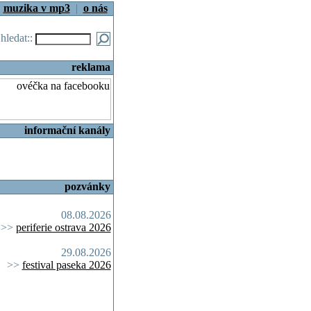
|
muzika v mp3
|
o nás
.hledat::
reklama
informační kanály
pozvánky
08.08.2026
>>
periferie ostrava 2026
29.08.2026
>>
festival paseka 2026