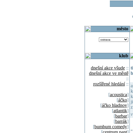
o
město
klub
dnešní akce všude
::
t
dnešní akce ve městě
b
::
rozšířené hledání
::
a
k
[
acoustica
]
k
[
áčko
]
j
[
áčko hladnov
]
z
[
atlantik
]
v
[
barbar
]
[
barrák
]
[
bumbum comedy
]
"
[
centrum pant
]