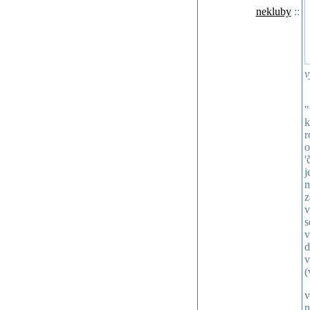
nekluby
::
v
"
k
r
o
'
j
m
z
v
s
v
d
v
(
v