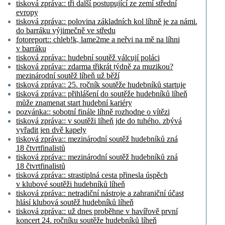
tisková zpráva:: tři další postupující ze zemí střední
evropy
tisková zpráva:: polovina základních kol líhně je za námi.
do barráku výjimečně ve středu
fotoreport:: chleb!k, lame2me a neřvi na mě na líhni
v barráku
tisková zpráva:: hudební soutěž válcují poláci
tisková zpráva:: zdarma třikrát týdně za muzikou?
mezinárodní soutěž líheň už běží
tisková zpráva:: 25. ročník soutěže hudebníků startuje
tisková zpráva:: přihlášení do soutěže hudebníků líheň
může znamenat start hudební kariéry
pozvánka:: sobotní finále líhně rozhodne o vítězi
tisková zpráva:: v soutěži líheň jde do tuhého. zbývá
vyřadit jen dvě kapely
tisková zpráva:: mezinárodní soutěž hudebníků zná
18 čtvrtfinalistů
tisková zpráva:: mezinárodní soutěž hudebníků zná
18 čtvrtfinalistů
tisková zpráva:: strastiplná cesta přinesla úspěch
v klubové soutěži hudebníků líheň
tisková zpráva:: netradiční nástroje a zahraniční účast
hlásí klubová soutěž hudebníků líheň
tisková zpráva:: už dnes proběhne v havířově první
koncert 24. ročníku soutěže hudebníků líheň