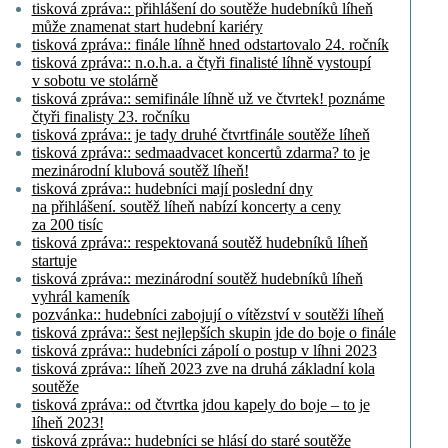
tisková zpráva:: přihlášení do soutěže hudebníků líheň
může znamenat start hudební kariéry
tisková zpráva:: finále líhně hned odstartovalo 24. ročník
tisková zpráva:: n.o.h.a. a čtyři finalisté líhně vystoupí
v sobotu ve stolárně
tisková zpráva:: semifinále líhně už ve čtvrtek! poznáme
čtyři finalisty 23. ročníku
tisková zpráva:: je tady druhé čtvrtfinále soutěže líheň
tisková zpráva:: sedmaadvacet koncertů zdarma? to je
mezinárodní klubová soutěž líheň!
tisková zpráva:: hudebníci mají poslední dny
na přihlášení. soutěž líheň nabízí koncerty a ceny
za 200 tisíc
tisková zpráva:: respektovaná soutěž hudebníků líheň
startuje
tisková zpráva:: mezinárodní soutěž hudebníků líheň
vyhrál kameník
pozvánka:: hudebníci zabojují o vítězství v soutěži líheň
tisková zpráva:: šest nejlepších skupin jde do boje o finále
tisková zpráva:: hudebníci zápolí o postup v líhni 2023
tisková zpráva:: líheň 2023 zve na druhá základní kola
soutěže
tisková zpráva:: od čtvrtka jdou kapely do boje – to je
líheň 2023!
tisková zpráva:: hudebníci se hlásí do staré soutěže