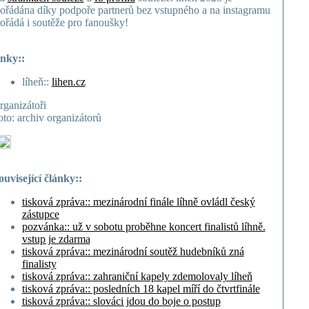
ořádána díky podpoře partnerů bez vstupného a na instagramu
ořádá i soutěže pro fanoušky!
inky::
líheň::
lihen.cz
rganizátoři
oto: archiv organizátorů
ouvisející články::
tisková zpráva:: mezinárodní finále líhně ovládl český
zástupce
pozvánka:: už v sobotu proběhne koncert finalistů líhně.
vstup je zdarma
tisková zpráva:: mezinárodní soutěž hudebníků zná
finalisty
tisková zpráva:: zahraniční kapely zdemolovaly líheň
tisková zpráva:: posledních 18 kapel míří do čtvrtfinále
tisková zpráva:: slováci jdou do boje o postup