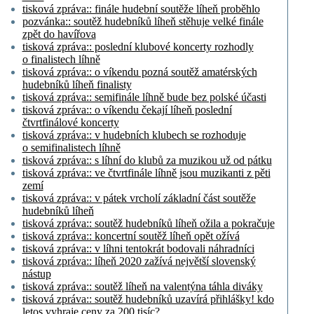
tisková zpráva:: finále hudební soutěže líheň proběhlo
pozvánka:: soutěž hudebníků líheň stěhuje velké finále
zpět do havířova
tisková zpráva:: poslední klubové koncerty rozhodly
o finalistech líhně
tisková zpráva:: o víkendu pozná soutěž amatérských
hudebníků líheň finalisty
tisková zpráva:: semifinále líhně bude bez polské účasti
tisková zpráva:: o víkendu čekají líheň poslední
čtvrtfinálové koncerty
tisková zpráva:: v hudebních klubech se rozhoduje
o semifinalistech líhně
tisková zpráva:: s líhní do klubů za muzikou už od pátku
tisková zpráva:: ve čtvrtfinále líhně jsou muzikanti z pěti
zemí
tisková zpráva:: v pátek vrcholí základní část soutěže
hudebníků líheň
tisková zpráva:: soutěž hudebníků líheň ožila a pokračuje
tisková zpráva:: koncertní soutěž líheň opět ožívá
tisková zpráva:: v líhni tentokrát bodovali náhradníci
tisková zpráva:: líheň 2020 zažívá největší slovenský
nástup
tisková zpráva:: soutěž líheň na valentýna táhla diváky
tisková zpráva:: soutěž hudebníků uzavírá přihlášky! kdo
letos vyhraje ceny za 200 tisíc?