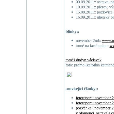
09.09.2011:: ostrava, p
10.09.2011:: přerov, výs
15.09.2011:: pozlovice,
16.09.2011:: uherský br
blinky::
november 2nd::
www.no
turné na facebooku::
ww
tomáš dudyn václavek
foto: promo (karolína ketman
související články::
fotoreport:: november 2
fotoreport:: november 2
pozvánka:: november 2nd
v olomouci, ostravě a 