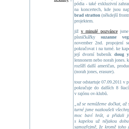
pódia - také exkluzivní zahra
na koncertech, kde jsou nap
brad stratton
(někdejší fron
projektem.
již
v minulé pozvánce
jsme 
písničkářky
suzanne veg
november 2nd. propojení s
pokračovat i na turné. ke kape
její dvorní bubeník
doug y
lennonem nebo norah jones. k
rozšíří další američan, produ
(norah jones, erasure).
tour odstartuje 07.09.2011 v 
pokračuje do dalších 8 štac
v rajónu ov-klubů.
„už se nemůžeme dočkat, až s
turné jsme nazkoušeli všechny
moc baví hrát, a přidali 
s kapelou už nějakou dobu 
samozřejmě, že kromě toho za