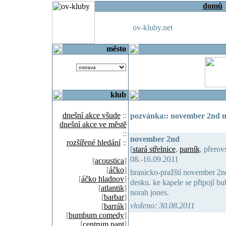
domů
ov-kluby.net
město
klub
dnešní akce všude
::
pozvánka:: november 2nd na
dnešní akce ve městě
::
november 2nd
rozšířené hledání
::
[
stará střelnice
,
parník
, přerov
08.-16.09.2011
[
acoustica
]
[
áčko
]
hranicko-pražští november 2nd
[
áčko hladnov
]
desku. ke kapele se připojí bu
[
atlantik
]
norah jones.
[
barbar
]
vloženo: 30.08.2011
[
barrák
]
[
bumbum comedy
]
[
centrum pant
]