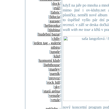
[
dock
]
když na jaře po mnoha a mnoh
[
etáž
]
mimo jiné i ov-kluby.net 
[
fabric
]
písničky, neměli nové album
[
fiducia
]
to úspěšně vyšlo pár dní p
[
garage
]
recenzí. v září se deska dočká
[
heligonka
]
walk with me tour
a křtů v pra
[
hlubina
]
[
hudební bazar
]
[
chlív
]
[
jeden tag - galerie
nibiru
]
[
jungle
]
[
klid
]
[
komorní klub
]
[
lighthouse
]
[
marley
]
[
parník
]
[
provoz
]
[
rock hill
]
[
sky
]
[
stará aréna
]
[
venuše
]
[
vrtule
]
nový koncertní program pod
nekluby
::