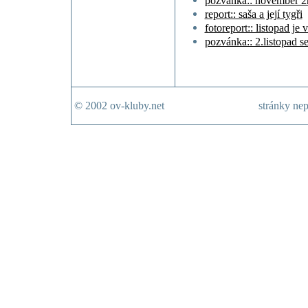
pozvánka:: november 2nd
report:: saša a její tygři
fotoreport:: listopad je
pozvánka:: 2.listopad se
© 2002 ov-kluby.net
stránky nep