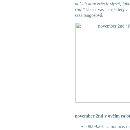
našich koncertech slyšet, jak
run,“
láká i vás na některý 
saša langošová.
november 2nd v ovčím rajó
08.09.2011:: hranice, div