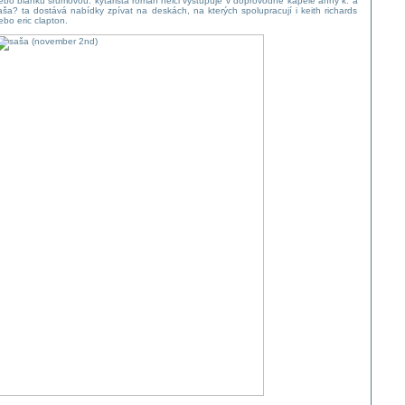
ebo blanku šrůmovou. kytarista roman helcl vystupuje v doprovodné kapele anny k. a
aša? ta dostává nabídky zpívat na deskách, na kterých spolupracují i keith richards
ebo eric clapton.