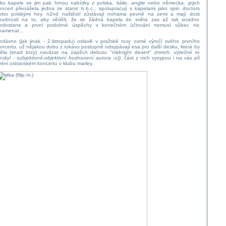
ako kapele se jim pak hrnou nabídky z polska, itálie, anglie nebo německa. jejich
oncert přenášela jedna ze stanic b.b.c., spolupracují s kapelami jako spin doctors
ebo polskými hey. n2nd naštěstí zůstávají nohama pevně na zemi a mají dost
oudnosti na to, aby věděli, že se žádná kapela do světa zas až tak snadno
edostane a první podobné úspěchy v konečném účtování nemusí vůbec nic
namenat...
edávno (jak jinak - 2.listopadu) oslavili v pražské roxy osmé výročí svého prvního
oncertu. už nějakou dobu z rukávu postupně odsypávají esa pro další desku, která by
ěla (snad brzy) navázat na úspěch debutu "midnight desert"
(mmch: výtečné to
esky! - subjektivně-objektivní hodnocení autora ;o))
. část z nich vysypou i na vás při
vém ostravském koncertu v klubu marley.