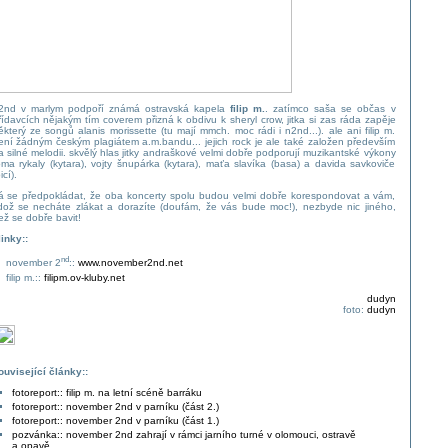
2nd v marlym podpoří známá ostravská kapela
filip m.
. zatímco saša se občas v
řídavcích nějakým tím coverem přizná k obdivu k sheryl crow, jitka si zas ráda zapěje
ěkterý ze songů alanis morissette (tu mají mmch. moc rádi i n2nd...). ale ani filip m.
ení žádným českým plagiátem a.m.bandu... jejich rock je ale také založen především
a silné melodii. skvělý hlas jitky andraškové velmi dobře podporují muzikantské výkony
oma rykaly (kytara), vojty šnupárka (kytara), maťa slavíka (basa) a davida savkoviče
icí).
á se předpokládat, že oba koncerty spolu budou velmi dobře korespondovat a vám,
dož se necháte zlákat a dorazíte (doufám, že vás bude moc!), nezbyde nic jiného,
ež se dobře bavit!
linky::
nd
november 2
::
www.november2nd.net
filip m.::
filipm.ov-kluby.net
dudyn
foto:
dudyn
ouvisející články::
fotoreport:: filip m. na letní scéně barráku
fotoreport:: november 2nd v parníku (část 2.)
fotoreport:: november 2nd v parníku (část 1.)
pozvánka:: november 2nd zahrají v rámci jarního turné v olomouci, ostravě
a opavě