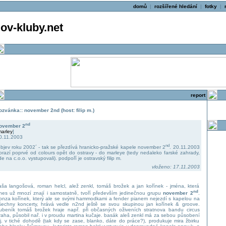
domů
|
rozšířené hledání
|
fotky
|
v-kluby.net
report
ozvánka:: november 2nd (host: filip m.)
nd
ovember 2
arley
]
0.11.2003
nd
objev roku 2002´ - tak se přezdívá hranicko-pražské kapele november 2
. 20.11.2003
orazí poprvé od colours opět do ostravy - do marleye (tedy nedaleko farské zahrady,
de na c.o.o. vystupovali). podpoří je ostravský filip m.
vloženo: 17.11.2003
aša langošová, roman helcl, alež zenkl, tomáš brožek a jan kořínek - jména, která
nd
nes už mnozí znají i samostatně, tvoří především jedinečnou grupu
november 2
.
onza kořínek, který ale se svými hammodkami a fender pianem nejezdí s kapelou na
šechny koncerty, hrává vedle n2nd ještě se svou skupinou jan kořínek & groove.
ubeník tomáš brožek hraje např. při občasných oživeních stratnova bandu circus
raha, působil nař. i v proudu martina kučaje. basák aleš zenkl má za sebou působení
j. v tiché dohodě (tak kdy se zase, blanko, dáte do práce?), produkuje mira žbirku