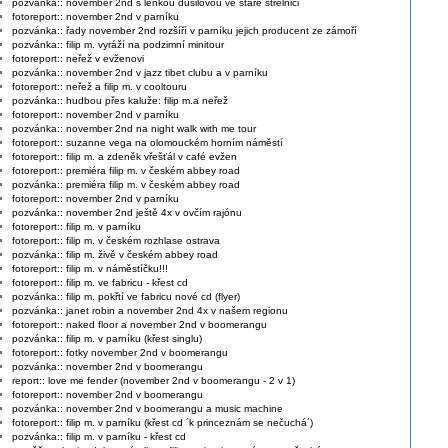
pozvánka:: november 2nd s lenkou dusilovou ve staré střelnici
fotoreport:: november 2nd v parníku
pozvánka:: řady november 2nd rozšíří v parníku jejich producent ze zámoří
pozvánka:: filip m. vyráží na podzimní minitour
fotoreport:: neřež v evženovi
pozvánka:: november 2nd v jazz tibet clubu a v parníku
fotoreport:: neřež a filip m. v cooltouru
pozvánka:: hudbou přes kaluže: filip m.a neřež
fotoreport:: november 2nd v parníku
pozvánka:: november 2nd na night walk with me tour
fotoreport:: suzanne vega na olomouckém horním náměstí
fotoreport:: filip m. a zdeněk vřešťál v café evžen
fotoreport:: premiéra filip m. v českém abbey road
pozvánka:: premiéra filip m. v českém abbey road
fotoreport:: november 2nd v parníku
pozvánka:: november 2nd ještě 4x v ovčím rajónu
fotoreport:: filip m. v parníku
fotoreport:: filip m. v českém rozhlase ostrava
pozvánka:: filip m. živě v českém abbey road
fotoreport:: filip m. v náměstíčku!!!
fotoreport:: filip m. ve fabricu - křest cd
pozvánka:: filip m. pokřtí ve fabricu nové cd (flyer)
pozvánka:: janet robin a november 2nd 4x v našem regionu
fotoreport:: naked floor a november 2nd v boomerangu
pozvánka:: filip m. v parníku (křest singlu)
fotoreport:: fotky november 2nd v boomerangu
pozvánka:: november 2nd v boomerangu
report:: love me fender (november 2nd v boomerangu - 2 v 1)
fotoreport:: november 2nd v boomerangu
pozvánka:: november 2nd v boomerangu a music machine
fotoreport:: filip m. v parníku (křest cd ´k princeznám se nečuchá´)
pozvánka:: filip m. v parníku - křest cd