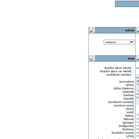
o
město
klub
dnešní akce všude
::
p
dnešní akce ve městě
::
rozšířené hledání
::
n
[
m
[
acoustica
]
2
[
áčko
]
[
áčko hladnov
]
´
[
atlantik
]
d
[
barbar
]
k
[
barrák
]
[
bumbum comedy
]
[
centrum pant
]
[
dock
]
[
etáž
]
s
[
fabric
]
d
[
fiducia
]
h
[
garage
]
v
[
heligonka
]
b
[
hlubina
]
p
[
hudební bazar
]
m
[
chlív
]