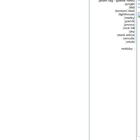
n
[
jeden tag - galerie nibiru
]
s
[
jungle
]
n
[
klid
]
[
komorní klub
]
[
lighthouse
]
[
marley
]
[
parník
]
[
provoz
]
[
rock hill
]
[
sky
]
[
stará aréna
]
[
venuše
]
[
vrtule
]
nekluby
::