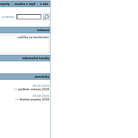
reporty
|
muzika v mp3
|
o nás
q.hledat::
reklama
informační kanály
pozvánky
08.08.2026
>>
periferie ostrava 2026
29.08.2026
>>
festival paseka 2026