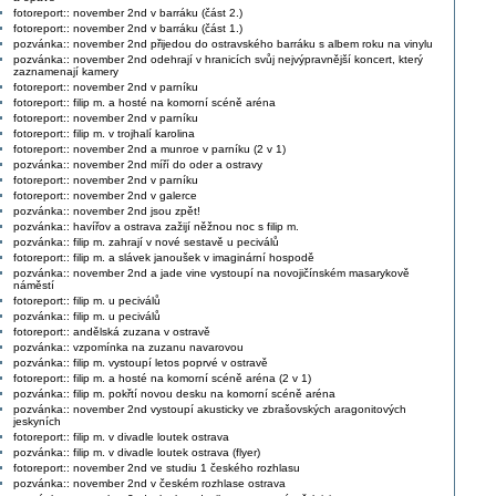
fotoreport:: november 2nd v barráku (část 2.)
fotoreport:: november 2nd v barráku (část 1.)
pozvánka:: november 2nd přijedou do ostravského barráku s albem roku na vinylu
pozvánka:: november 2nd odehrají v hranicích svůj nejvýpravnější koncert, který
zaznamenají kamery
fotoreport:: november 2nd v parníku
fotoreport:: filip m. a hosté na komorní scéně aréna
fotoreport:: november 2nd v parníku
fotoreport:: filip m. v trojhalí karolina
fotoreport:: november 2nd a munroe v parníku (2 v 1)
pozvánka:: november 2nd míří do oder a ostravy
fotoreport:: november 2nd v parníku
fotoreport:: november 2nd v galerce
pozvánka:: november 2nd jsou zpět!
pozvánka:: havířov a ostrava zažijí něžnou noc s filip m.
pozvánka:: filip m. zahrají v nové sestavě u peciválů
fotoreport:: filip m. a slávek janoušek v imaginární hospodě
pozvánka:: november 2nd a jade vine vystoupí na novojičínském masarykově
náměstí
fotoreport:: filip m. u peciválů
pozvánka:: filip m. u peciválů
fotoreport:: andělská zuzana v ostravě
pozvánka:: vzpomínka na zuzanu navarovou
pozvánka:: filip m. vystoupí letos poprvé v ostravě
fotoreport:: filip m. a hosté na komorní scéně aréna (2 v 1)
pozvánka:: filip m. pokřtí novou desku na komorní scéně aréna
pozvánka:: november 2nd vystoupí akusticky ve zbrašovských aragonitových
jeskyních
fotoreport:: filip m. v divadle loutek ostrava
pozvánka:: filip m. v divadle loutek ostrava (flyer)
fotoreport:: november 2nd ve studiu 1 českého rozhlasu
pozvánka:: november 2nd v českém rozhlase ostrava