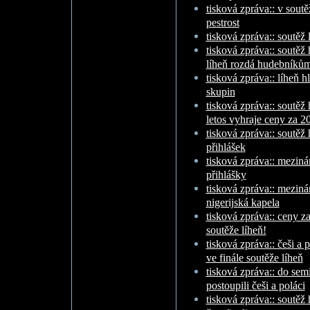
tisková zpráva:: v soutě
pestrost
tisková zpráva:: soutěž 
tisková zpráva:: soutěž
líheň rozdá hudebníkům 
tisková zpráva:: líheň 
skupin
tisková zpráva:: soutěž
letos vyhraje ceny za 20
tisková zpráva:: soutěž 
přihlášek
tisková zpráva:: meziná
přihlášky
tisková zpráva:: meziná
nigerijská kapela
tisková zpráva:: ceny za 
soutěže líheň!
tisková zpráva:: češi a p
ve finále soutěže líheň
tisková zpráva:: do sem
postoupili češi a poláci
tisková zpráva:: soutě