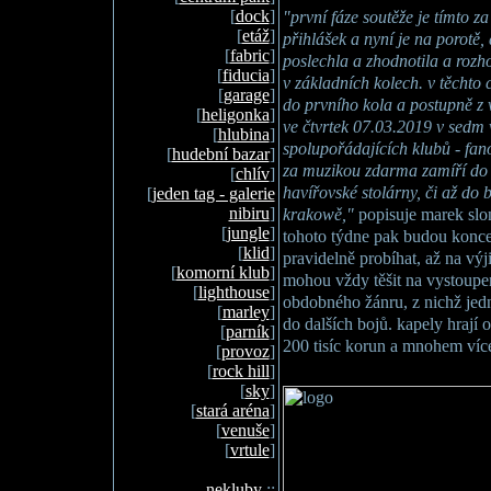
[
dock
]
"první fáze soutěže je tímto z
[
etáž
]
přihlášek a nyní je na porotě,
[
fabric
]
poslechla a zhodnotila a rozh
[
fiducia
]
v základních kolech. v těchto 
[
garage
]
do prvního kola a postupně z 
[
heligonka
]
ve čtvrtek 07.03.2019 v sedm 
[
hlubina
]
spolupořádajících klubů - fan
[
hudební bazar
]
za muzikou zdarma zamíří do 
[
chlív
]
havířovské stolárny, či až do
[
jeden tag - galerie
nibiru
]
krakowě,"
popisuje marek sloni
[
jungle
]
tohoto týdne pak budou konc
[
klid
]
pravidelně probíhat, až na výj
[
komorní klub
]
mohou vždy těšit na vystoupen
[
lighthouse
]
obdobného žánru, z nichž jed
[
marley
]
do dalších bojů. kapely hrají 
[
parník
]
200 tisíc korun a mnohem víc
[
provoz
]
[
rock hill
]
[
sky
]
[
stará aréna
]
[
venuše
]
[
vrtule
]
nekluby
::