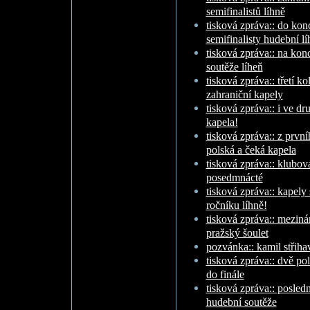
semifinalistů líhně
tisková zpráva:: do ko
semifinalisty hudební lí
tisková zpráva:: na kon
soutěže líheň
tisková zpráva:: třetí k
zahraniční kapely
tisková zpráva:: i ve dr
kapela!
tisková zpráva:: z první
polská a čeká kapela
tisková zpráva:: klubov
posedmnácté
tisková zpráva:: kapely
ročníku líhně!
tisková zpráva:: meziná
pražský šoulet
pozvánka:: kamil střiha
tisková zpráva:: dvě po
do finále
tisková zpráva:: posledn
hudební soutěže