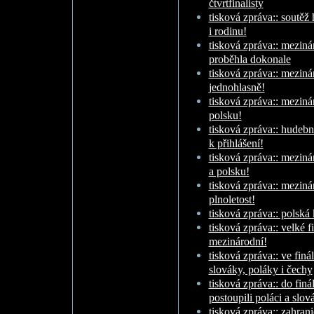
čtvrtfinalisty
tisková zpráva:: soutěž
i rodinu!
tisková zpráva:: meziná
proběhla dokonale
tisková zpráva:: meziná
jednohlasně!
tisková zpráva:: meziná
polsku!
tisková zpráva:: hudeb
k přihlášení!
tisková zpráva:: meziná
a polsku!
tisková zpráva:: meziná
plnoletost!
tisková zpráva:: polská
tisková zpráva:: velké 
mezinárodní!
tisková zpráva:: ve fin
slováky, poláky i čechy
tisková zpráva:: do finá
postoupili poláci a slov
tisková zpráva:: zahran