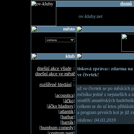
domů
ov-kluby.net
město
klub
dnešní akce všude
::
tisková zpráva:: zdarma na
dnešní akce ve městě
ve čtvrtek!
::
rozšířené hledání
::
už ve čtvrtek se po měsících 
ročníku jedné z nejstarších a
[
acoustica
]
soutěží amatérských hudebníků
[
áčko
]
[
áčko hladnov
]
celkem se do ní letos přihlás
[
atlantik
]
a program prvních kol je již z
[
barbar
]
vloženo: 04.03.2019
[
barrák
]
[
bumbum comedy
]
[
centrum pant
]