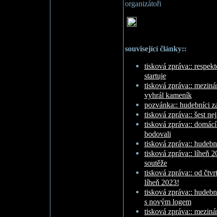
organizátoři
související články::
tisková zpráva:: respek
startuje
tisková zpráva:: meziná
vyhrál kameník
pozvánka:: hudebníci zab
tisková zpráva:: šest ne
tisková zpráva:: domác
bodovali
tisková zpráva:: hudebn
tisková zpráva:: líheň 
soutěže
tisková zpráva:: od čtvr
líheň 2023!
tisková zpráva:: hudební
s novým logem
tisková zpráva:: mezinár