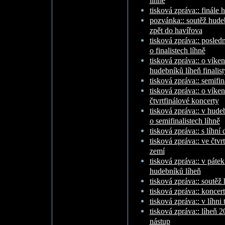
líhně
tisková zpráva:: finále
pozvánka:: soutěž hudeb
zpět do havířova
tisková zpráva:: posled
o finalistech líhně
tisková zpráva:: o vík
hudebníků líheň finalist
tisková zpráva:: semifin
tisková zpráva:: o víken
čtvrtfinálové koncerty
tisková zpráva:: v hude
o semifinalistech líhně
tisková zpráva:: s líhn
tisková zpráva:: ve čtvrt
zemí
tisková zpráva:: v pátek
hudebníků líheň
tisková zpráva:: soutěž
tisková zpráva:: koncert
tisková zpráva:: v líhni
tisková zpráva:: líheň 
nástup