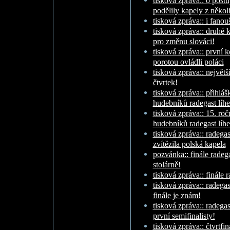
tisková zpráva:: o postu
podělily kapely z někol
tisková zpráva:: i fanou
tisková zpráva:: druhé k
pro změnu slováci!
tisková zpráva:: první k
porotou ovládli poláci
tisková zpráva:: největš
čtvrtek!
tisková zpráva:: přihlá
hudebníků radegast líh
tisková zpráva:: 15. ro
hudebníků radegast líh
tisková zpráva:: radega
zvítězila polská kapela
pozvánka:: finále radeg
stolárně!
tisková zpráva:: finále 
tisková zpráva:: radegast
finále je znám!
tisková zpráva:: radega
první semifinalisty!
tisková zpráva:: čtvrtfin