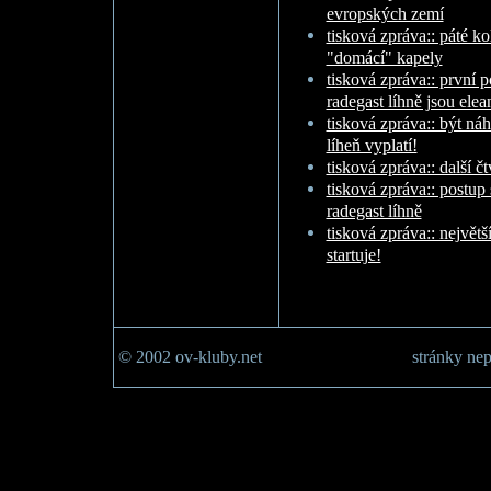
evropských zemí
tisková zpráva:: páté ko
"domácí" kapely
tisková zpráva:: první p
radegast líhně jsou elea
tisková zpráva:: být ná
líheň vyplatí!
tisková zpráva:: další čt
tisková zpráva:: postup s
radegast líhně
tisková zpráva:: největ
startuje!
© 2002 ov-kluby.net
stránky nep