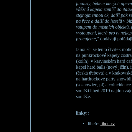
finalisty, během kterých upev
vítězná kapela zamíří do itals
stejnojmennou ck, další pak 
na řece a další do hotelů v blíz
vstupem do místních objektů. 
vystoupení, která pro ty nejlep
pracujeme,"
dodávají pořádají
fanoušci se tento čtvrtek moho
na punkrockové kapely zostra 
(kolín), v karvinském hard ca
kapel hard balls (nový jičín), 
(česká třebová) a v krakowsk
na hardrockové party snowblin
(sosnowiec, pl) a coincidence 
soutěži líheň 2019 najdou zá
soutěže.
linky::
líheň::
lihen.cz