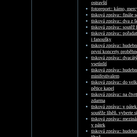
ostravští
fotoreport:: kámo, merc
tisková zpráva:: finále
tisková zpráva:: dva z š
tisková zpráva:: soutěž 
tisková zpráva:: pořada
i fanoušky
tisková zpráva:: hudební
první koncerty proběhno
tisková zpráva:: dvacátý
vsetínští
tisková zpráva:: hudebn
minifestivalem
tisková zpráva:: do velk
pětice kapel
tisková zpráva:: na čtvr
zdarma
tisková zpráva:: v pátek
soutěže líhěň. vyberte s
tisková zpráva:: meziná
v pátek
tisková zpráva:: hudební