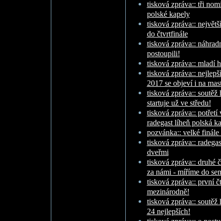
tisková zpráva:: tři no
polské kapely
tisková zpráva:: největš
do čtvrtfinále
tisková zpráva:: náhradn
postoupili!
tisková zpráva:: mladí h
tisková zpráva:: nejlepš
2017 se objeví i na mast
tisková zpráva:: soutěž
startuje už ve středu!
tisková zpráva:: potřetí v
radegast líheň polská k
pozvánka:: velké finále
tisková zpráva:: radegast
dveřmi
tisková zpráva:: druhé č
za námi - míříme do se
tisková zpráva:: první č
mezinárodně!
tisková zpráva:: soutěž
24 nejlepších!